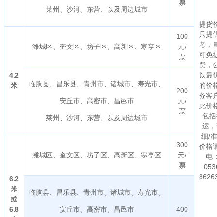
票
莱州、沙河、东营、以及周边城市
提货
只提
100
考，
潍城区、奎文区、坊子区、高新区、寒亭区
元/
可免
票
费，
4.2
以最
临朐县、昌乐县、青州市、诸城市、寿光市、
米
的价
200
务客
安丘市、高密市、昌邑市
元/
此价
票
包括
莱州、沙河、东营、以及周边城市
运，
细/
300
价格
潍城区、奎文区、坊子区、高新区、寒亭区
元/
电
票
053
8626
6.2
米
临朐县、昌乐县、青州市、诸城市、寿光市、
或
6.8
安丘市、高密市、昌邑市
400